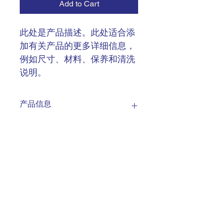
Add to Cart
此处是产品描述。此处适合添
加有关产品的更多详细信息，
例如尺寸、材料、保养和清洗
说明。
产品信息
此处是产品详情。此处适合添加有关产
退货与退款政策
品的更多信息，例如尺寸、材料、保养
和清洗说明。另外，也可在此处描述产
品的独特之处，以及能给客户带来哪些
此处是退货与退款政策。此处适合向客
SHIPPING INFO
好处。买家总是希望能在购买之前清楚
户说明如何处理不满意的产品。退款或
了解产品。所以，尽量多提供相关信
退换政策应力求简单明了，这样才能建
息，让买家有信心和决心购买您的产
立起信任关系，使客户不再有后顾之
I'm a shipping policy. I'm a great 
品。
忧。
place to add more information about 
your shipping methods, packaging 